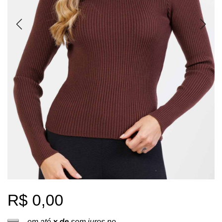
R$ 0,00
em até
x de
sem juros no