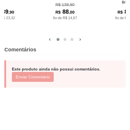
Bria
R$ 139,90
139
88
8
,90
R$
,00
R$
 R$ 23,32
6x de R$ 14,67
6x de R$
Comentários
Este produto ainda não possui comentários.
Enviar Comentário