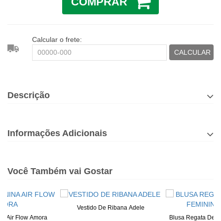
COMPRAR
Calcular o frete:
CALCULAR
Descrição
Informações Adicionais
Você Também vai Gostar
Vestido De Ribana Adele
na Air Flow Amora
Blusa Regata De R