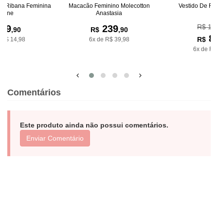
De Ribana Feminina
Macacão Feminino Molecotton
Vestido De Ri
riane
Anastasia
R$ 15
89
239
,90
R$
,90
8
R$
 R$ 14,98
6x de R$ 39,98
6x de R$
Comentários
Este produto ainda não possui comentários.
Enviar Comentário