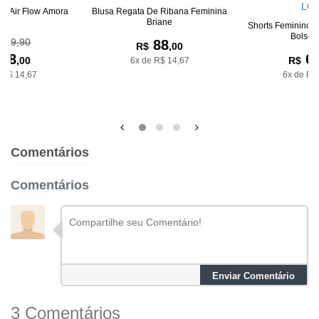
na Air Flow Amora
Blusa Regata De Ribana Feminina
Briane
Shorts Feminino 
Bolsos 
139,90
88
R$
,00
88
6
,00
R$
6x de R$ 14,67
 R$ 14,67
6x de R$
Comentários
Comentários
Enviar Comentário
3 Comentários