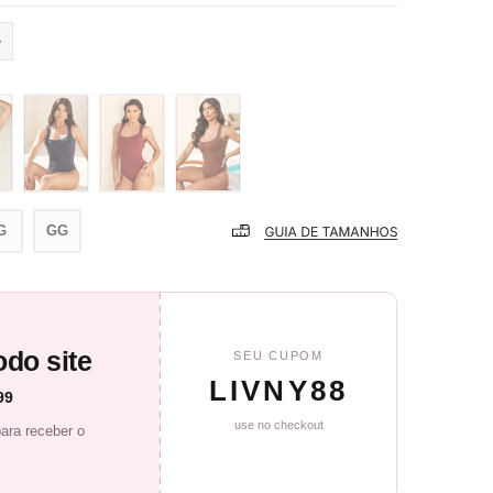
G
GG
do site
SEU CUPOM
LIVNY88
99
use no checkout
ara receber o