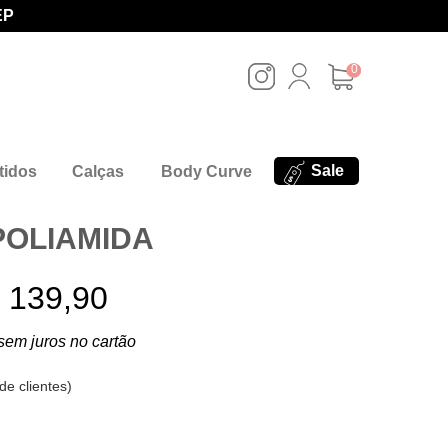
EP
0
Sale
tidos
Calças
Body Curve
POLIAMIDA
 139,90
sem juros no cartão
de clientes
)