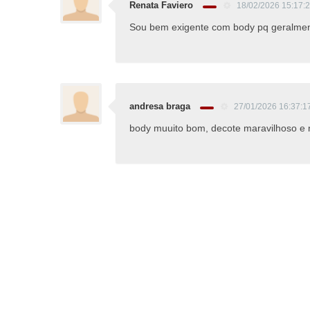
Renata Faviero
18/02/2026 15:17:
Sou bem exigente com body pq geralment
andresa braga
27/01/2026 16:37:1
body muuito bom, decote maravilhoso e 