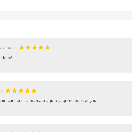
6:57:39
o bom!!
 sem conhecer a marca e agora ja quero mais peças