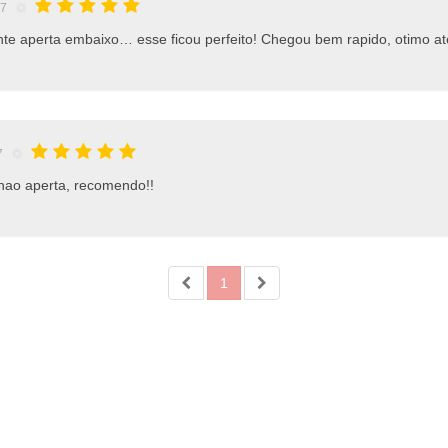
27
e aperta embaixo… esse ficou perfeito! Chegou bem rapido, otimo a
7
nao aperta, recomendo!!
1