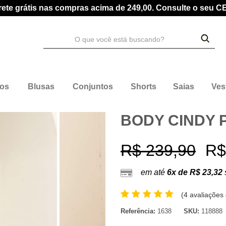
rete grátis nas compras acima de 249,00. Consulte o seu C
dos
Blusas
Conjuntos
Shorts
Saias
Ves
BODY CINDY 
R$ 239,90
R$
em até
6x de R$ 23,32
(
4 avaliações 
Referência:
1638
SKU:
118888