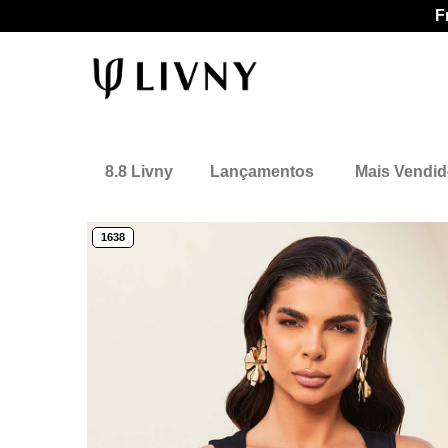
F
8.8 Livny
Lançamentos
Mais Vendi
1638