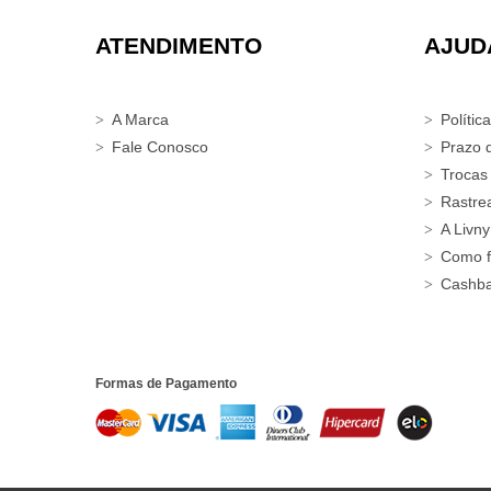
ATENDIMENTO
AJUD
A Marca
Polític
Fale Conosco
Prazo 
Trocas
Rastre
A Livny
Como f
Cashb
Formas de Pagamento