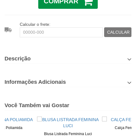
COMPRAR
Calcular o frete:
CALCULAR
Descrição
Informações Adicionais
Você Também vai Gostar
ena Poliamida
Calça Femin
Blusa Listrada Feminina Luci