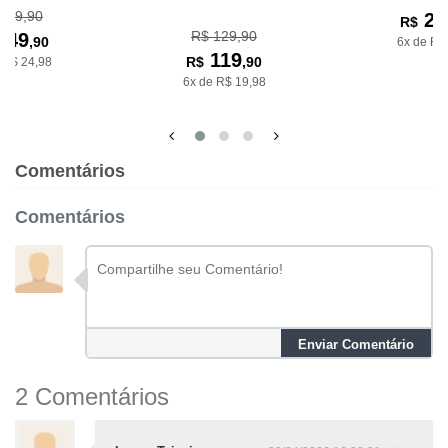
249,90
22
R$
R$ 129,90
149
,90
6x de R$
119
R$
,90
 R$ 24,98
6x de R$ 19,98
Comentários
Comentários
Enviar Comentário
2 Comentários