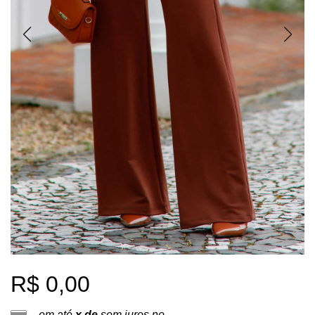
R$ 0,00
em até
x de
sem juros no