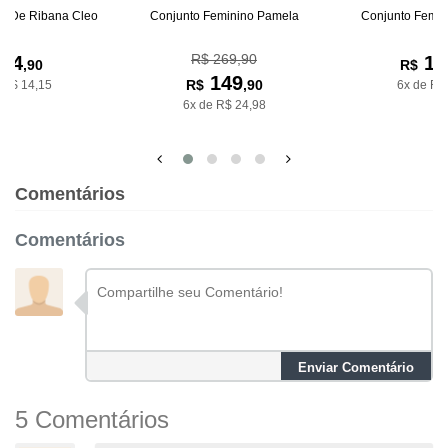
na De Ribana Cleo
Conjunto Feminino Pamela
Conjunto Femin
R$ 269,90
84
19
,90
R$
149
R$
,90
 R$ 14,15
6x de R$
6x de R$ 24,98
Comentários
Comentários
Enviar Comentário
5 Comentários