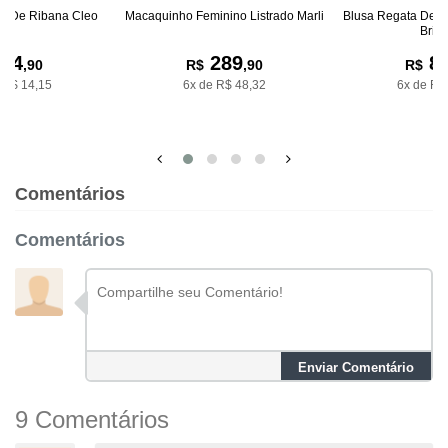
na De Ribana Cleo
Macaquinho Feminino Listrado Marli
Blusa Regata De R
Bria
84
289
8
,90
R$
,90
R$
 R$ 14,15
6x de R$ 48,32
6x de R$
Comentários
Comentários
Enviar Comentário
9 Comentários