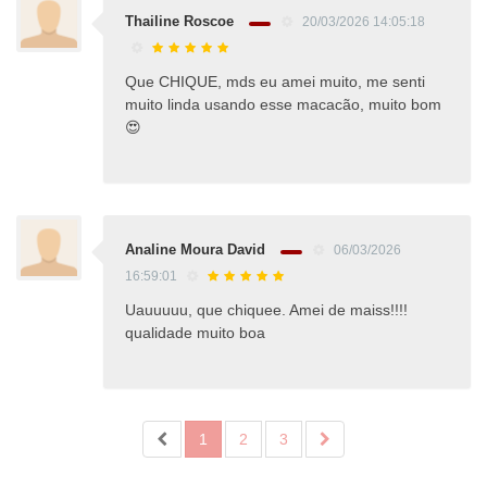
Thailine Roscoe
20/03/2026 14:05:18
Que CHIQUE, mds eu amei muito, me senti
muito linda usando esse macacão, muito bom
😍
Analine Moura David
06/03/2026
16:59:01
Uauuuuu, que chiquee. Amei de maiss!!!!
qualidade muito boa
1
2
3