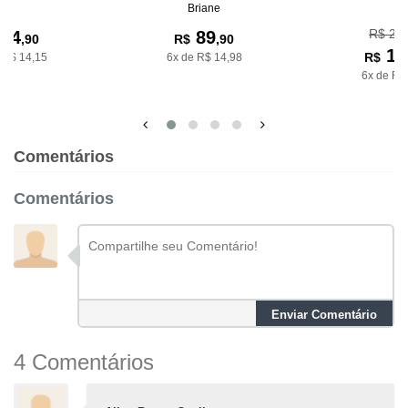
Briane
R$ 27
84
89
,90
R$
,90
17
R$
 R$ 14,15
6x de R$ 14,98
6x de R$
Comentários
Comentários
Enviar Comentário
4 Comentários