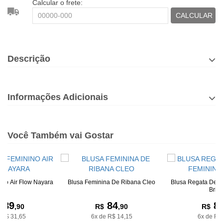
Calcular o frete:
CALCULAR
Descrição
Informações Adicionais
Você Também vai Gostar
ino Air Flow Nayara
Blusa Feminina De Ribana Cleo
Blusa Regata De R
Bria
189
84
8
,90
R$
,90
R$
 R$ 31,65
6x de R$ 14,15
6x de R$