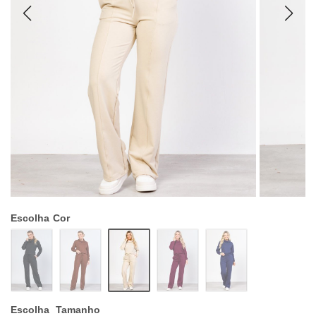
Escolha
Cor
Escolha
Tamanho