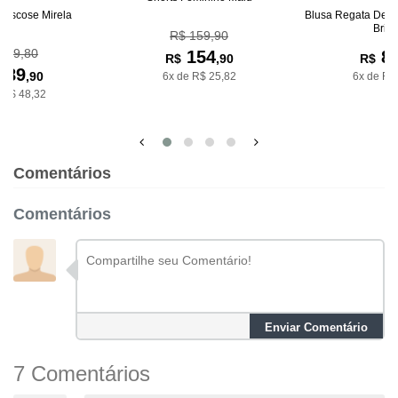
 Viscose Mirela
Blusa Regata De R
Bria
R$ 159,90
319,80
154
8
R$
,90
R$
289
,90
6x de R$ 25,82
6x de R$
 R$ 48,32
Comentários
Comentários
Enviar Comentário
7 Comentários