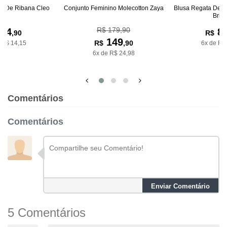
na De Ribana Cleo
Conjunto Feminino Molecotton Zaya
Blusa Regata De R
Bria
R$ 179,90
84
8
,90
R$
149
R$
,90
 R$ 14,15
6x de R$
6x de R$ 24,98
Comentários
Comentários
Enviar Comentário
5 Comentários