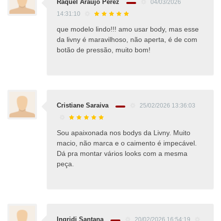
Raquel Araújo Perez
04/03/2026
14:31:10
que modelo lindo!!! amo usar body, mas esse
da livny é maravilhoso, não aperta, é de com
botão de pressão, muito bom!
Cristiane Saraiva
25/02/2026 13:36:03
Sou apaixonada nos bodys da Livny. Muito
macio, não marca e o caimento é impecável.
Dá pra montar vários looks com a mesma
peça.
Ingridi Santana
20/02/2026 16:54:19