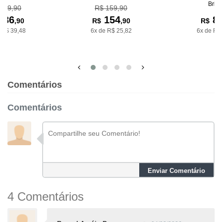
Bria
259,90
R$ 159,90
236
154
8
,90
R$
,90
R$
 R$ 39,48
6x de R$ 25,82
6x de R$
Comentários
Comentários
Enviar Comentário
4 Comentários