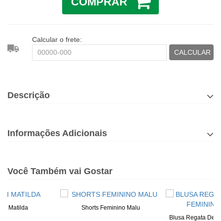
COMPRAR
Calcular o frete:
CALCULAR
Descrição
Informações Adicionais
Você Também vai Gostar
idi Matilda
Shorts Feminino Malu
Blusa Regata De R