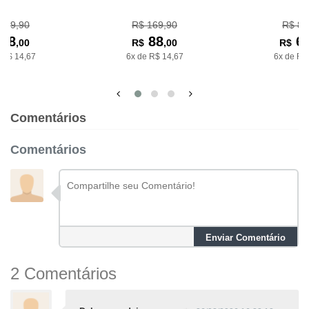
139,90
R$ 169,90
R$ 89
88
88
6
,00
R$
,00
R$
 R$ 14,67
6x de R$ 14,67
6x de R$
Comentários
Comentários
Enviar Comentário
2 Comentários