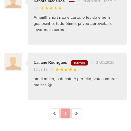
Debora medeiros
26/02/2026 16:22:12
Ameii!!! short não é curto, o tecido é bem
gostosinho, tudo ótimo, ja vou aproveitar e
levar mais cores
Catiane Rodrigues
27/01/2026
incrível
16:53:13
amei muito, o decote é perfeito, vou comprar
maisss 😍
1