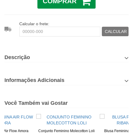
COMPRAR
Calcular o frete:
CALCULAR
Descrição
Informações Adicionais
Você Também vai Gostar
na Air Flow Amora
Conjunto Feminino Molecotton Loli
Blusa Feminina D