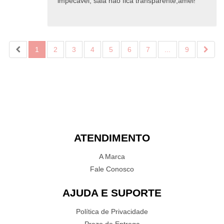
impecável, saia não fica transparente,amei!
1
2
3
4
5
6
7
...
9
ATENDIMENTO
A Marca
Fale Conosco
AJUDA E SUPORTE
Política de Privacidade
Prazo de Entrega