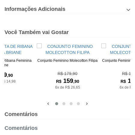
Informações Adicionais
Você Também vai Gostar
De Ribana Feminina
Conjunto Feminino Molecotton Filipa
Conjunto Feminino 
riane
R$ 179,90
R$ 19
89
,90
159
18
R$
,90
R$
 R$ 14,98
6x de R$ 26,65
6x de R$
Comentários
Comentários