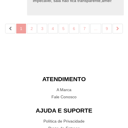
impecável, saia não fica transparente,amei!
1
2
3
4
5
6
7
...
9
ATENDIMENTO
A Marca
Fale Conosco
AJUDA E SUPORTE
Política de Privacidade