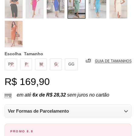
Escolha
Tamanho
PP
P
M
G
GG
R$ 169,90
em até
6x de R$ 28,32
sem juros no cartão
Ver Formas de Parcelamento
PROMO 8.8