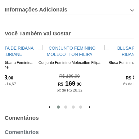
Informações Adicionais
Você Também vai Gostar
De Ribana Feminina
Conjunto Feminino Molecotton Filipa
Blusa Feminina D
riane
R$ 189,90
88
8
,00
R$
169
R$
,90
 R$ 14,67
6x de R$
6x de R$ 28,32
Comentários
Comentários