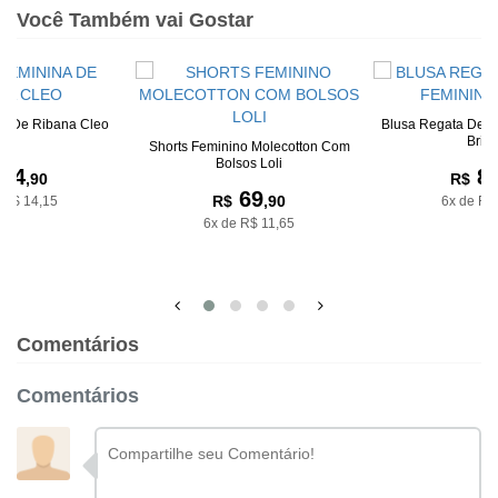
Você Também vai Gostar
na De Ribana Cleo
Blusa Regata De R
Bria
Shorts Feminino Molecotton Com
Bolsos Loli
84
8
,90
R$
69
R$
,90
 R$ 14,15
6x de R$
6x de R$ 11,65
Comentários
Comentários