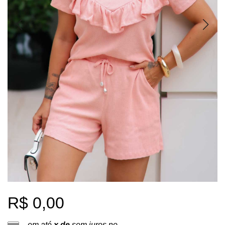
R$ 0,00
em até
x de
sem juros no