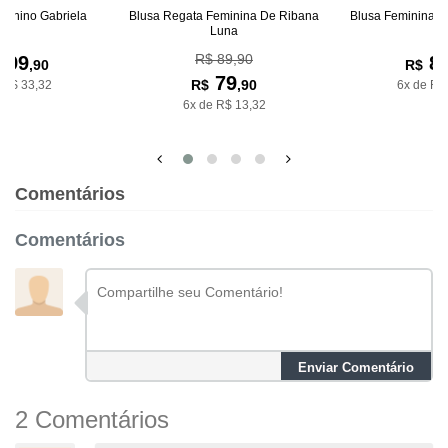
minino Gabriela
Blusa Regata Feminina De Ribana
Blusa Feminina D
Luna
R$ 89,90
199
8
,90
R$
79
R$
,90
 R$ 33,32
6x de R$
6x de R$ 13,32
Comentários
Comentários
Enviar Comentário
2 Comentários