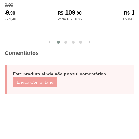
249,90
149
109
11
,90
R$
,90
R$
 R$ 24,98
6x de R$ 18,32
6x de R$
Comentários
Este produto ainda não possui comentários.
Enviar Comentário