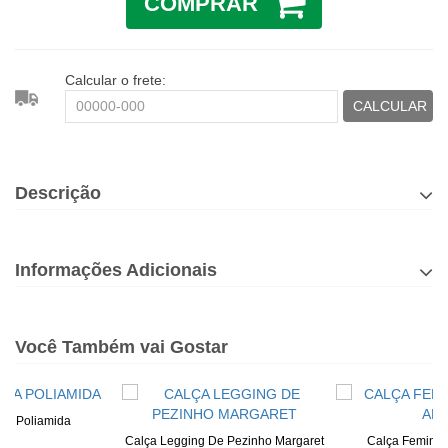
COMPRAR
Calcular o frete:
CALCULAR
Descrição
Informações Adicionais
Você Também vai Gostar
ta Poliamida
Calça Legging De Pezinho Margaret
Calça Feminina