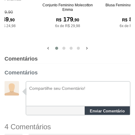
Conjunto Feminino Molecotton
Blusa Feminina D
Emma
249,90
149
179
8
,90
R$
,90
R$
 R$ 24,98
6x de R$ 29,98
6x de R$
Comentários
Comentários
Enviar Comentário
4 Comentários