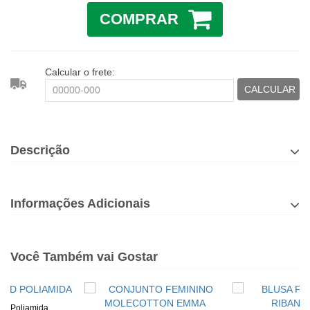
COMPRAR
Calcular o frete:
CALCULAR
Descrição
Informações Adicionais
Você Também vai Gostar
rid Poliamida