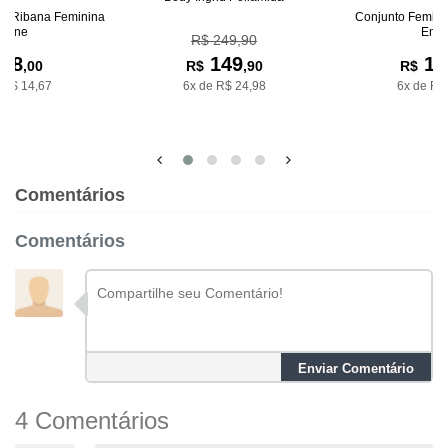
De Ribana Feminina
Conjunto Femini
riane
Emm
R$ 249,90
88
149
17
,00
R$
,90
R$
 R$ 14,67
6x de R$ 24,98
6x de R$
Comentários
Comentários
Enviar Comentário
4 Comentários