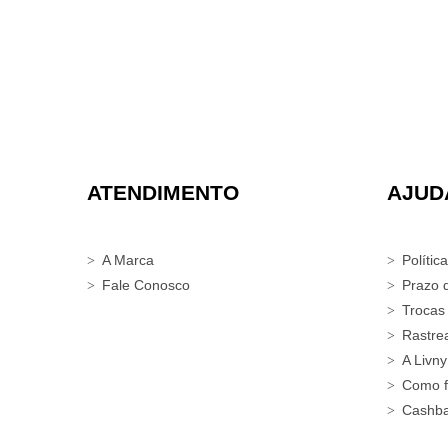
ATENDIMENTO
AJUD
A Marca
Polític
Fale Conosco
Prazo 
Trocas
Rastre
A Livny
Como f
Cashb