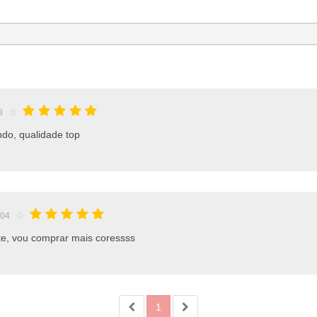
18
do, qualidade top
:04
nte, vou comprar mais coressss
1