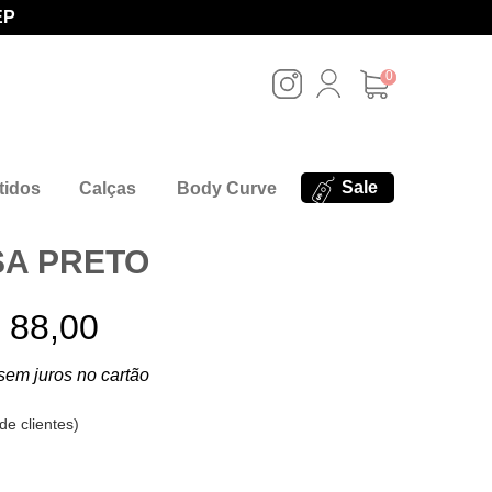
EP
0
Sale
tidos
Calças
Body Curve
SA PRETO
 88,00
sem juros no cartão
de clientes
)