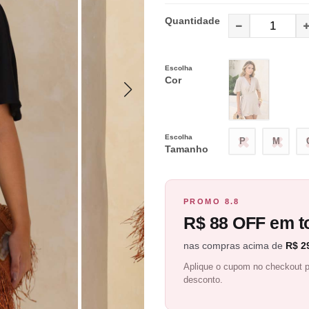
Quantidade
Escolha
Cor
Escolha
P
M
Tamanho
PROMO 8.8
R$ 88 OFF em to
nas compras acima de
R$ 2
Aplique o cupom no checkout p
desconto.