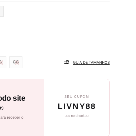
G
GG
do site
SEU CUPOM
LIVNY88
99
use no checkout
ara receber o