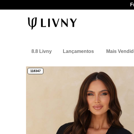
F
8.8 Livny
Lançamentos
Mais Vendi
118347