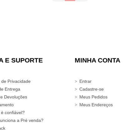
A E SUPORTE
MINHA CONTA
a de Privacidade
Entrar
de Entrega
Cadastre-se
 e Devoluções
Meus Pedidos
amento
Meus Endereços
 é confiável?
unciona a Pré venda?
ack