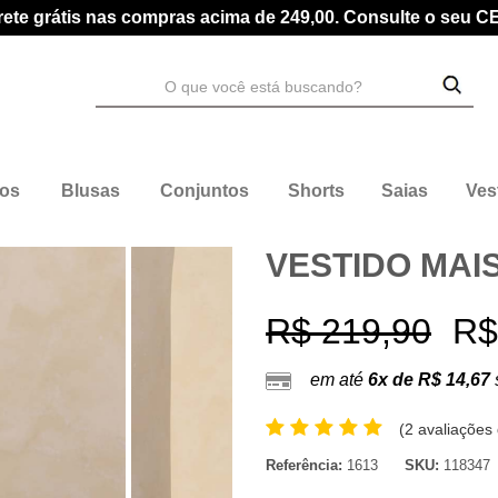
rete grátis nas compras acima de 249,00. Consulte o seu C
dos
Blusas
Conjuntos
Shorts
Saias
Ves
VESTIDO MAI
R$ 219,90
R$
em até
6x de R$ 14,67
(
2 avaliações 
Referência:
1613
SKU:
118347