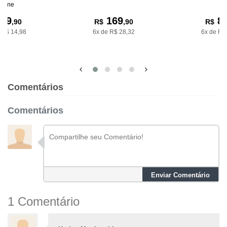
riane
89
169
8
,90
R$
,90
R$
 R$ 14,98
6x de R$ 28,32
6x de R$
Comentários
Comentários
Enviar Comentário
1 Comentário