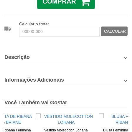
COMPRAR
Calcular o frete:
CALCULAR
Descrição
Informações Adicionais
Você Também vai Gostar
De Ribana Feminina
Vestido Molecotton Lohana
Blusa Feminina D