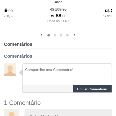
Joana
R$ 109,90
169
8
,90
R$
88
R$
,00
 R$ 28,32
6x de R$
6x de R$ 14,67
Comentários
Comentários
Enviar Comentário
1 Comentário