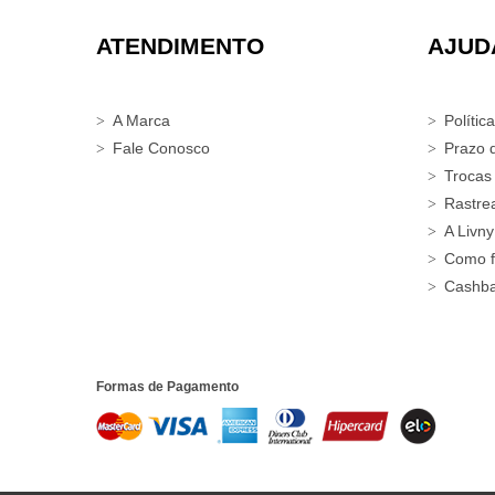
ATENDIMENTO
AJUD
A Marca
Polític
Fale Conosco
Prazo 
Trocas
Rastre
A Livny
Como f
Cashb
Formas de Pagamento