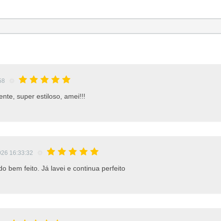
:58
nte, super estiloso, amei!!!
026 16:33:32
 bem feito. Já lavei e continua perfeito