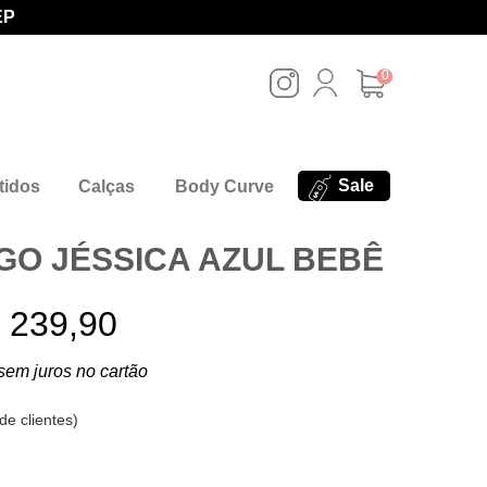
EP
0
Sale
tidos
Calças
Body Curve
GO JÉSSICA AZUL BEBÊ
 239,90
sem juros no cartão
de clientes
)