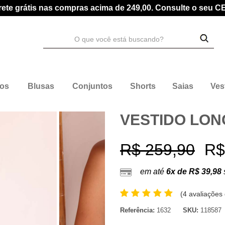
rete grátis nas compras acima de 249,00. Consulte o seu C
dos
Blusas
Conjuntos
Shorts
Saias
Ves
VESTIDO LON
R$ 259,90
R$
em até
6x de R$ 39,98
(
4 avaliações 
Referência:
1632
SKU:
118587