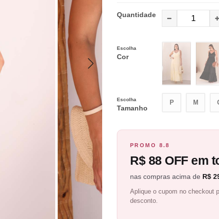
Quantidade
Escolha
Cor
Escolha
P
M
Tamanho
PROMO 8.8
R$ 88 OFF em to
nas compras acima de
R$ 2
Aplique o cupom no checkout p
desconto.