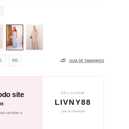
G
GG
do site
SEU CUPOM
LIVNY88
99
use no checkout
ara receber o