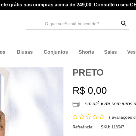
rete grátis nas compras acima de 249,00. Consulte o seu C
dos
Blusas
Conjuntos
Shorts
Saias
Ves
PRETO
R$ 0,00
em até
x de
sem juros 
(
avaliações d
Referência:
SKU:
118547