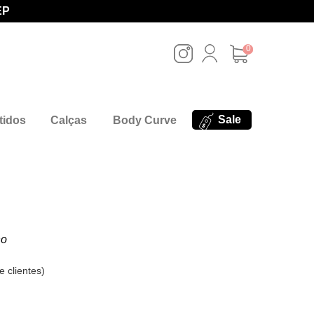
EP
0
Sale
tidos
Calças
Body Curve
no
e clientes
)