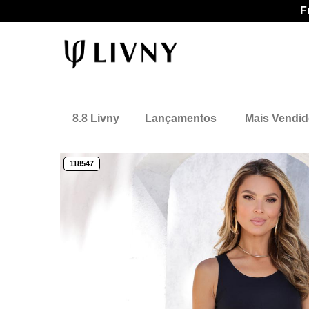
F
8.8 Livny
Lançamentos
Mais Vendi
118547