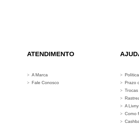
ATENDIMENTO
AJUD
A Marca
Polític
Fale Conosco
Prazo 
Trocas
Rastre
A Livny
Como f
Cashb