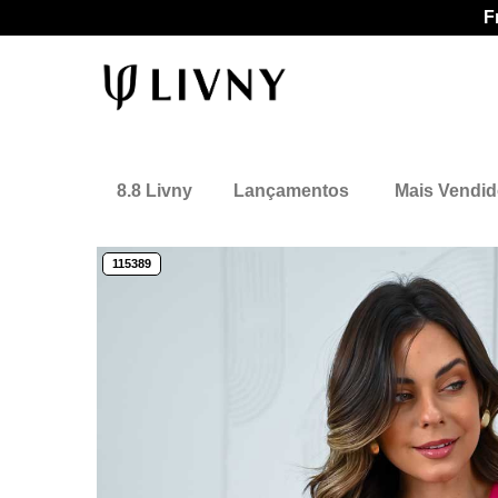
F
8.8 Livny
Lançamentos
Mais Vendi
115389