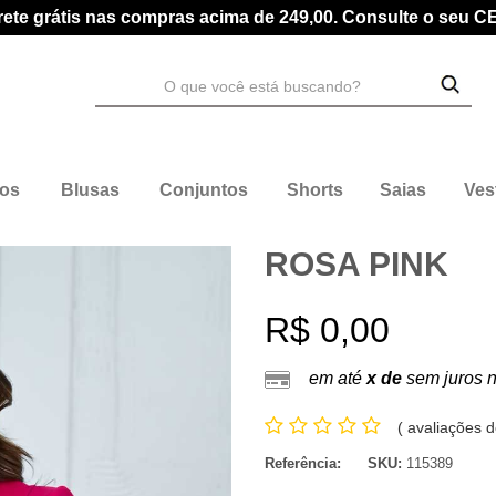
rete grátis nas compras acima de 249,00. Consulte o seu C
dos
Blusas
Conjuntos
Shorts
Saias
Ves
ROSA PINK
R$ 0,00
em até
x de
sem juros 
(
avaliações d
Referência:
SKU:
115389