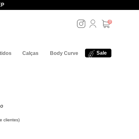
EP
0
Sale
tidos
Calças
Body Curve
no
e clientes
)