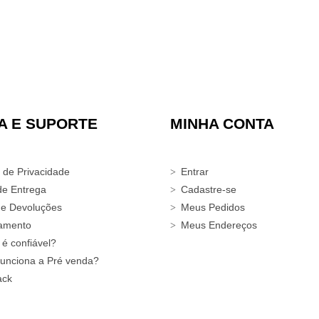
A E SUPORTE
MINHA CONTA
a de Privacidade
Entrar
de Entrega
Cadastre-se
 e Devoluções
Meus Pedidos
amento
Meus Endereços
 é confiável?
unciona a Pré venda?
ack