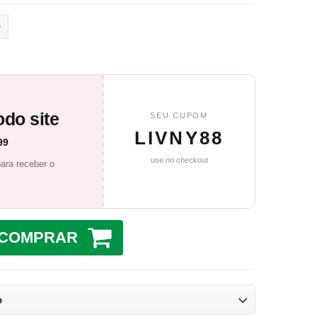
do site
SEU CUPOM
LIVNY88
99
use no checkout
ara receber o
COMPRAR
o