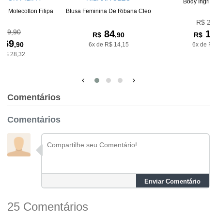
Body Ingrid 
no Molecotton Filipa
Blusa Feminina De Ribana Cleo
R$ 24
189,90
84
14
R$
,90
R$
169
,90
6x de R$ 14,15
6x de R$
 R$ 28,32
Comentários
Comentários
Enviar Comentário
25 Comentários