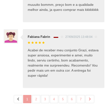
muuuito bommm, preço bom e a qualidade
melhor ainda, ja quero comprar mais kkkkkkkk
Fabiana Fabrin
27/09/2025 13:48:04
Acabei de receber meu conjunto Grazi, estava
super ansiosa, experimentei e amei, muito
lindo, serviu certinho, bom acabamento,
realmente me surpreendeu. Recomendo! Vou
pedir mais um em outra cor. A entrega foi
super rápida!
1
2
3
4
5
6
7