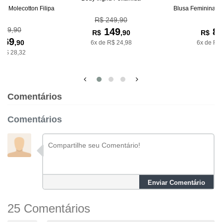
no Molecotton Filipa
Blusa Feminina D
R$ 249,90
189,90
149
8
R$
,90
R$
169
,90
6x de R$ 24,98
6x de R$
 R$ 28,32
Comentários
Comentários
Enviar Comentário
25 Comentários