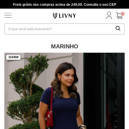
Frete grátis nas compras acima de 249,00. Consulte o seu CEP
0
MARINHO
115458