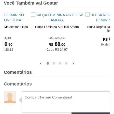
Você Também vai Gostar
no Molecotton Filipa
Calça Feminina Air Flow Amora
Blusa Regata De R
Bria
189,90
R$ 139,90
8
R$
169
88
,90
R$
,00
6x de R$
 R$ 28,32
6x de R$ 14,67
Comentários
Comentários