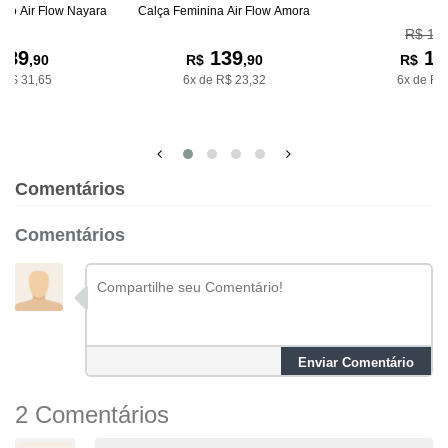
ino Air Flow Nayara
Calça Feminina Air Flow Amora
R$ 15
189
139
15
,90
R$
,90
R$
 R$ 31,65
6x de R$ 23,32
6x de R$
Comentários
Comentários
Enviar Comentário
2 Comentários