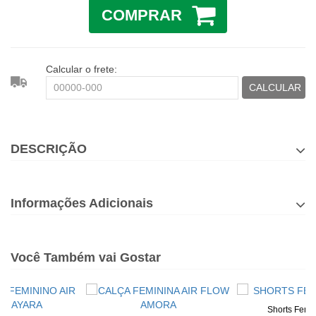
COMPRAR
Calcular o frete:
CALCULAR
DESCRIÇÃO
Informações Adicionais
Você Também vai Gostar
Shorts Femi