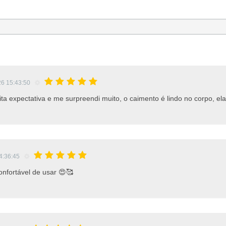
26 15:43:50
a expectativa e me surpreendi muito, o caimento é lindo no corpo, ela
4:36:45
onfortável de usar 😍🥰