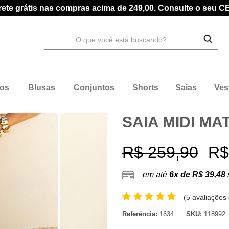
rete grátis nas compras acima de 249,00. Consulte o seu C
dos
Blusas
Conjuntos
Shorts
Saias
Ves
SAIA MIDI MA
R$ 259,90
R$
em até
6x de R$ 39,48
(
5 avaliações 
Referência:
1634
SKU:
118992