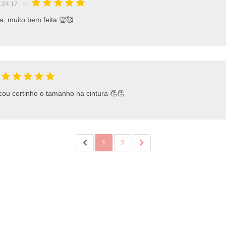
4:24:17
a, muito bem feita 👏🥰
cou certinho o tamanho na cintura 👏👏
1
2