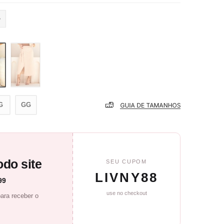
G
GG
do site
SEU CUPOM
LIVNY88
99
use no checkout
ara receber o