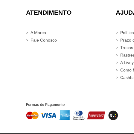
ATENDIMENTO
AJUD
A Marca
Polític
Fale Conosco
Prazo 
Trocas
Rastre
A Livny
Como f
Cashb
Formas de Pagamento