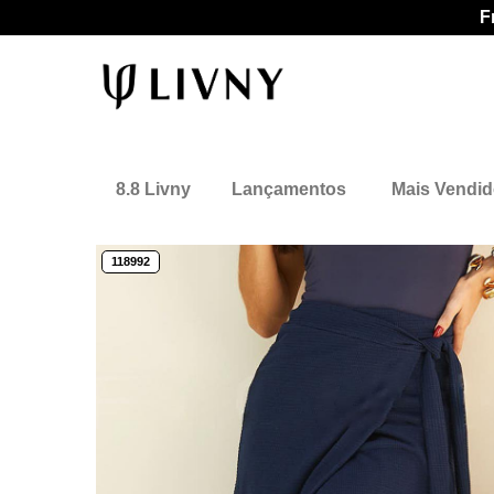
F
8.8 Livny
Lançamentos
Mais Vendi
118992