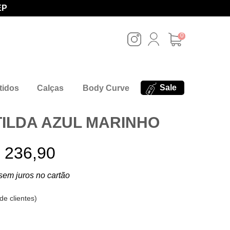
EP
0
Sale
tidos
Calças
Body Curve
TILDA AZUL MARINHO
 236,90
sem juros no cartão
de clientes
)