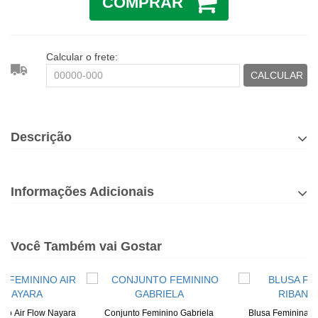
COMPRAR
Calcular o frete:
CALCULAR
Descrição
Informações Adicionais
Você Também vai Gostar
ino Air Flow Nayara
Conjunto Feminino Gabriela
Blusa Feminina D