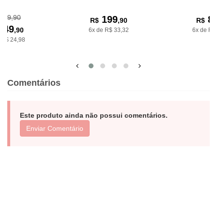
189,90
199
8
R$
,90
R$
149
,90
6x de R$ 33,32
6x de R$
 R$ 24,98
Comentários
Este produto ainda não possui comentários.
Enviar Comentário