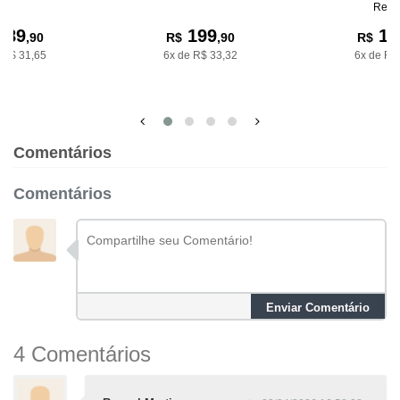
Rena
189
199
17
,90
R$
,90
R$
 R$ 31,65
6x de R$ 33,32
6x de R$
Comentários
Comentários
Enviar Comentário
4 Comentários