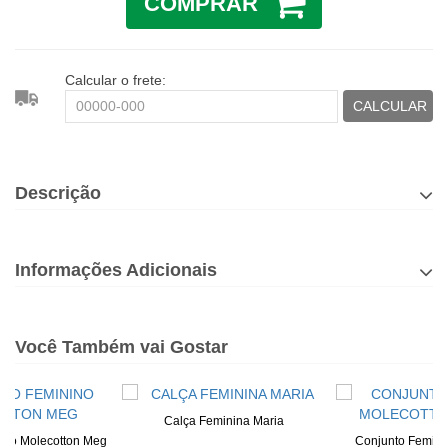
COMPRAR
Calcular o frete:
CALCULAR
Descrição
Informações Adicionais
Você Também vai Gostar
Calça Feminina Maria
ino Molecotton Meg
Conjunto Femini