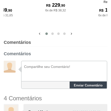
Rena
229
R$
,90
189
17
,90
R$
6x de R$ 38,32
 R$ 31,65
6x de R$
Comentários
Comentários
Enviar Comentário
4 Comentários