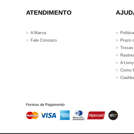
ATENDIMENTO
AJUD
A Marca
Polític
Fale Conosco
Prazo 
Trocas
Rastre
A Livny
Como f
Cashb
Formas de Pagamento