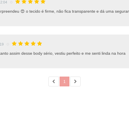
12:04
rpreendeu 😍 o tecido é firme, não fica transparente e dá uma segur
:19
anto assim desse body sério, vestiu perfeito e me senti linda na hora
1