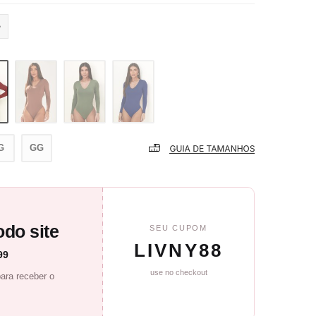
G
GG
do site
SEU CUPOM
LIVNY88
99
use no checkout
ara receber o