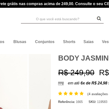
rete grátis nas compras acima de 249,00. Consulte o seu C
dos
Blusas
Conjuntos
Shorts
Saias
Ves
BODY JASMIN
R$ 249,90
R$
em até
6x de R$ 24,98
(
4 avaliações 
Referência:
1665
SKU:
119583