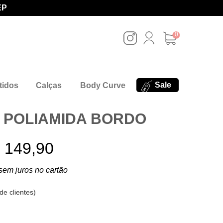
EP
0
Sale
tidos
Calças
Body Curve
 POLIAMIDA BORDO
 149,90
sem juros no cartão
de clientes
)