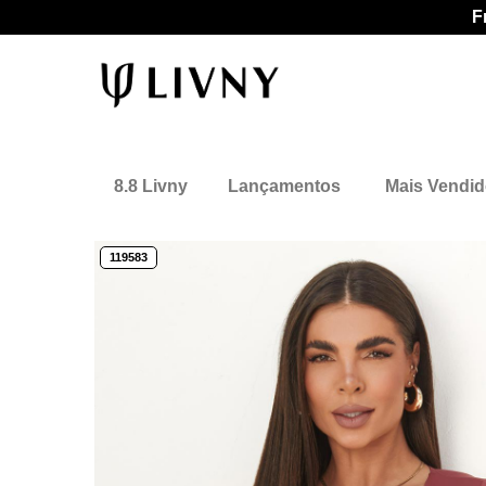
F
8.8 Livny
Lançamentos
Mais Vendi
119583