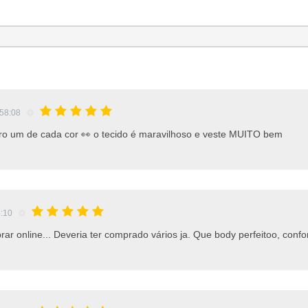
:58:08
ro um de cada cor 👀 o tecido é maravilhoso e veste MUITO bem
4:10
r online... Deveria ter comprado vários ja. Que body perfeitoo, conf