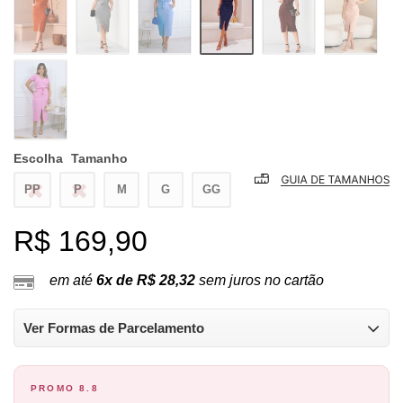
Escolha
Tamanho
PP
P
M
G
GG
R$ 169,90
em até
6x de R$ 28,32
sem juros no cartão
Ver Formas de Parcelamento
PROMO 8.8