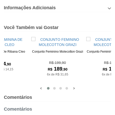
Informações Adicionais
Você Também vai Gostar
na De Ribana Cleo
Conjunto Feminino Molecotton Grazi
Conjunto Feminino M
R$ 199,90
R$ 18
84
,90
189
16
R$
,90
R$
 R$ 14,15
6x de R$ 31,65
6x de R$
Comentários
Comentários