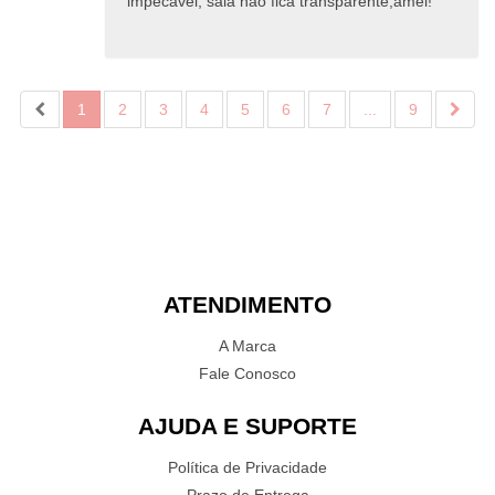
impecável, saia não fica transparente,amei!
1
2
3
4
5
6
7
...
9
ATENDIMENTO
A Marca
Fale Conosco
AJUDA E SUPORTE
Política de Privacidade