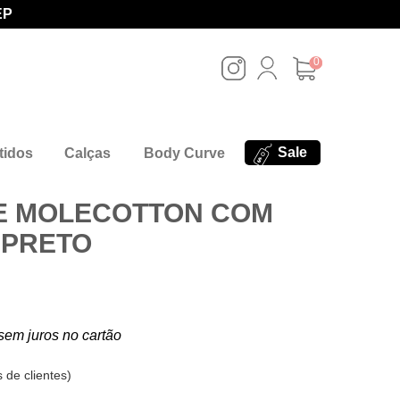
EP
0
Sale
tidos
Calças
Body Curve
E MOLECOTTON COM
I PRETO
sem juros no cartão
 de clientes
)