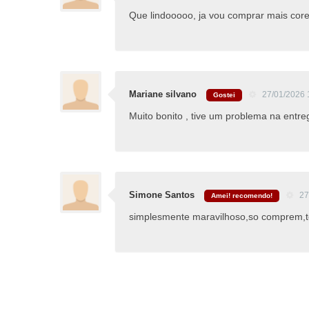
Que lindooooo, ja vou comprar mais cores
Mariane silvano
27/01/2026 
Gostei
Muito bonito , tive um problema na entre
Simone Santos
27
Amei! recomendo!
simplesmente maravilhoso,so comprem,tec