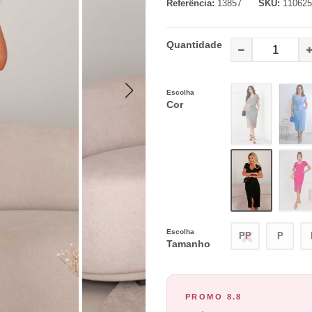
Referência:
13857
SKU:
110625
Quantidade
Escolha
Cor
Escolha
PP
P
Tamanho
PROMO 8.8