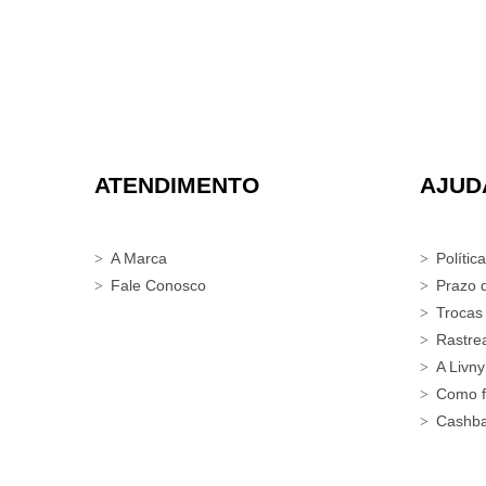
ATENDIMENTO
AJUD
A Marca
Polític
Fale Conosco
Prazo 
Trocas
Rastre
A Livny
Como f
Cashb