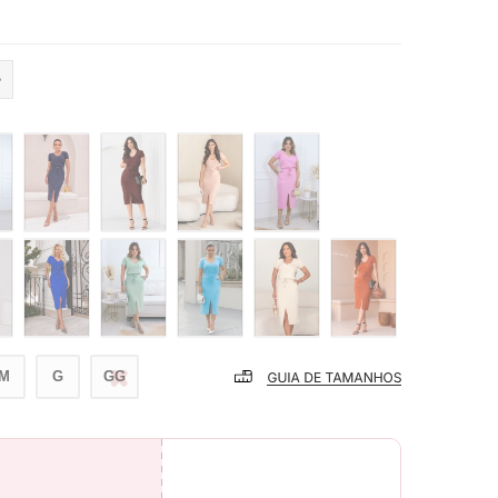
M
G
GG