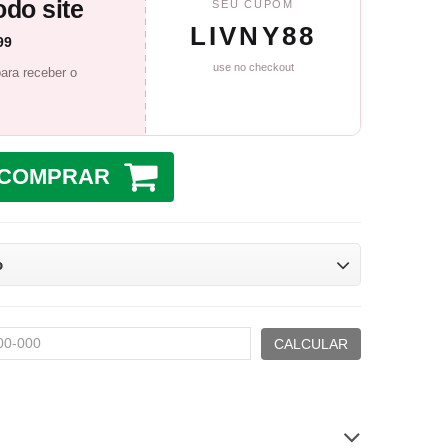
do site
SEU CUPOM
LIVNY88
99
use no checkout
ara receber o
COMPRAR
o
CALCULAR