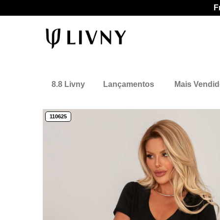
F
8.8 Livny
Lançamentos
Mais Vendi
110625