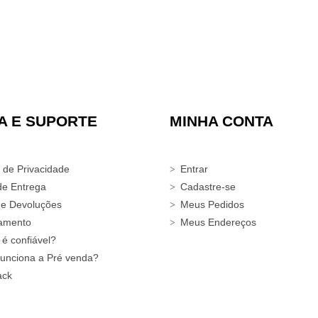
A E SUPORTE
MINHA CONTA
a de Privacidade
Entrar
de Entrega
Cadastre-se
 e Devoluções
Meus Pedidos
amento
Meus Endereços
 é confiável?
unciona a Pré venda?
ack