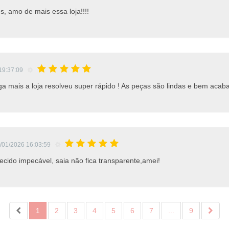
, amo de mais essa loja!!!!
19:37:09
ga mais a loja resolveu super rápido ! As peças são lindas e bem acab
/01/2026 16:03:59
ido impecável, saia não fica transparente,amei!
1
2
3
4
5
6
7
...
9