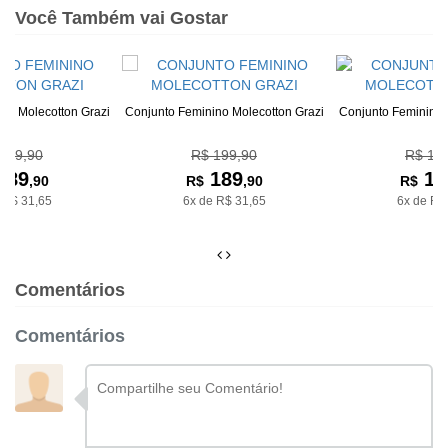
Você Também vai Gostar
no Molecotton Grazi
Conjunto Feminino Molecotton Grazi
Conjunto Feminino 
199,90
R$ 199,90
R$ 19
189
189
18
,90
R$
,90
R$
 R$ 31,65
6x de R$ 31,65
6x de R$
Comentários
Comentários