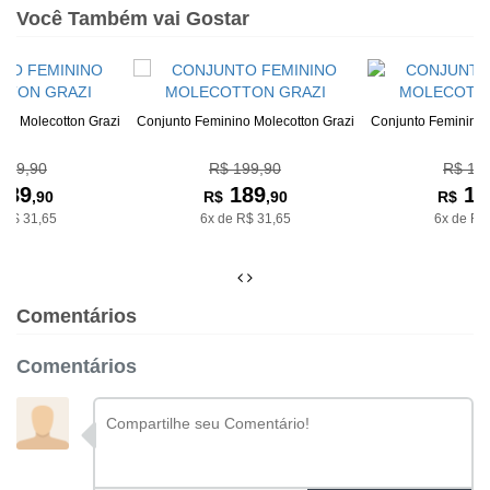
Você Também vai Gostar
no Molecotton Grazi
Conjunto Feminino Molecotton Grazi
Conjunto Feminino 
199,90
R$ 199,90
R$ 19
189
189
18
,90
R$
,90
R$
 R$ 31,65
6x de R$ 31,65
6x de R$
Comentários
Comentários