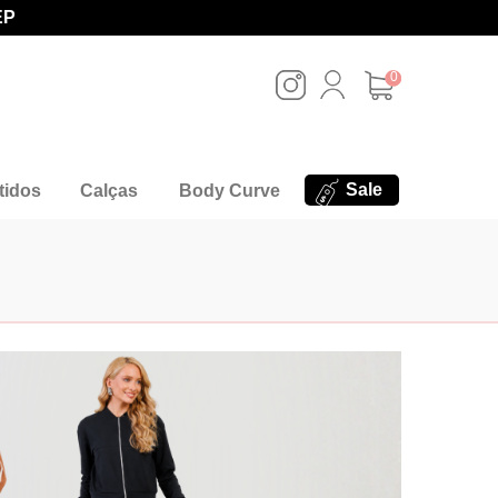
EP
0
Sale
tidos
Calças
Body Curve