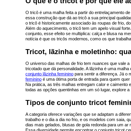
O que é o tricot e por que ele 
O tricô é uma malha feita a partir do entrelaçamento d
essa construção que dá ao tricô a sua principal qualida
o tricô é historicamente associado às roupas de frio, 
Além do aquecimento, o tricô tem um apelo visual fort
conjunto, esse efeito se multiplica: calça e blusa na
notícia é que os tricôs modernos, como os que trabalh
Tricot, lãzinha e moletinho: qu
O universo das malhas de frio tem nuances que vale a
conjunto lãzinha feminino
 para sentir a diferença. Já o
feminino
 é uma ótima porta de entrada para quem quer 
Na prática, as três malhas entregam calor e caimento e
todas as opções quentinhas em um só lugar, explore a 
Tipos de conjunto tricot femin
A categoria oferece variações que se adaptam a diferen
trabalho e o dia a dia no frio, e os modelos com saia,
dias mais gelados, blusas de gola redonda para um a
Essa diversidade permite encontrar o conjunto tricot 