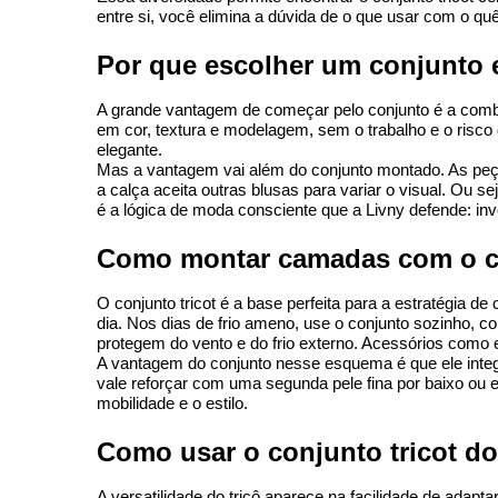
entre si, você elimina a dúvida de o que usar com o q
Por que escolher um conjunto 
A grande vantagem de começar pelo conjunto é a combi
em cor, textura e modelagem, sem o trabalho e o risco
elegante.
Mas a vantagem vai além do conjunto montado. As peça
a calça aceita outras blusas para variar o visual. Ou
é a lógica de moda consciente que a Livny defende: in
Como montar camadas com o con
O conjunto tricot é a base perfeita para a estratégia de
dia. Nos dias de frio ameno, use o conjunto sozinho, 
protegem do vento e do frio externo. Acessórios como 
A vantagem do conjunto nesse esquema é que ele inte
vale reforçar com uma segunda pele fina por baixo ou 
mobilidade e o estilo.
Como usar o conjunto tricot do 
A versatilidade do tricô aparece na facilidade de adapt