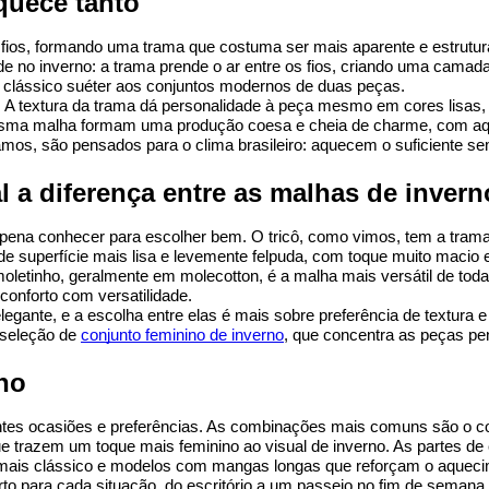
aquece tanto
e fios, formando uma trama que costuma ser mais aparente e estrutur
de no inverno: a trama prende o ar entre os fios, criando uma camada 
do clássico suéter aos conjuntos modernos de duas peças.
e. A textura da trama dá personalidade à peça mesmo em cores lisas, 
 mesma malha formam uma produção coesa e cheia de charme, com aqu
amos, são pensados para o clima brasileiro: aquecem o suficiente se
al a diferença entre as malhas de invern
 pena conhecer para escolher bem. O tricô, como vimos, tem a trama
 moletinho, geralmente em molecotton, é a malha mais versátil de todas
conforto com versatilidade.
legante, e a escolha entre elas é mais sobre preferência de textura 
seleção de 
conjunto feminino de inverno
, que concentra as peças pen
ino
tes ocasiões e preferências. As combinações mais comuns são o conju
 que trazem um toque mais feminino ao visual de inverno. As partes d
r mais clássico e modelos com mangas longas que reforçam o aqueci
certo para cada situação, do escritório a um passeio no fim de sema