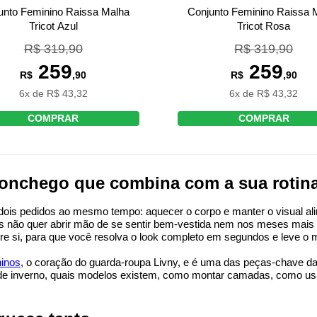
unto Feminino Raissa Malha
Conjunto Feminino Raissa 
Tricot Azul
Tricot Rosa
R$ 319,90
R$ 319,90
259
259
R$
,90
R$
,90
6x de R$ 43,32
6x de R$ 43,32
COMPRAR
COMPRAR
conchego que combina com a sua rotina
e dois pedidos ao mesmo tempo: aquecer o corpo e manter o visual ali
as não quer abrir mão de se sentir bem-vestida nem nos meses mais g
e si, para que você resolva o look completo em segundos e leve o
ninos
, o coração do guarda-roupa Livny, e é uma das peças-chave da e
s de inverno, quais modelos existem, como montar camadas, como usar