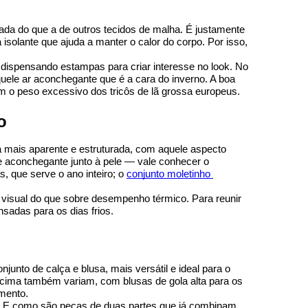
ada do que a de outros tecidos de malha. É justamente 
isolante que ajuda a manter o calor do corpo. Por isso, 
dispensando estampas para criar interesse no look. No 
ele ar aconchegante que é a cara do inverno. A boa 
m o peso excessivo dos tricôs de lã grossa europeus.
o
 mais aparente e estruturada, com aquele aspecto 
tricotado que dá personalidade. A lãzinha é uma malha de superfície mais lisa e levemente felpuda, com toque muito macio e aconchegante junto à pele — vale conhecer o 
, que serve o ano inteiro; o 
conjunto moletinho 
e visual do que sobre desempenho térmico. Para reunir 
sadas para os dias frios.
nto de calça e blusa, mais versátil e ideal para o 
e cima também variam, com blusas de gola alta para os 
mento.
na. E como são peças de duas partes que já combinam 