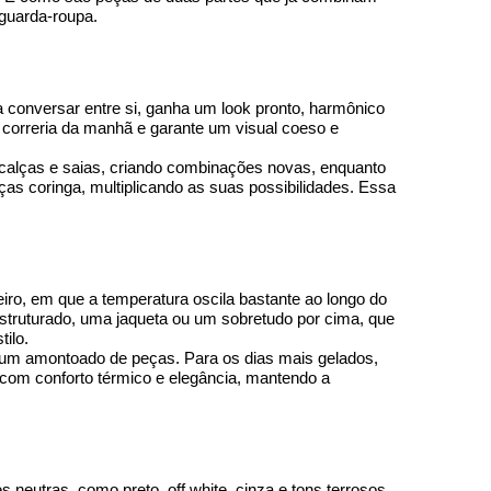
 guarda-roupa.
onversar entre si, ganha um look pronto, harmônico 
 correria da manhã e garante um visual coeso e 
calças e saias, criando combinações novas, enquanto 
s coringa, multiplicando as suas possibilidades. Essa 
eiro, em que a temperatura oscila bastante ao longo do 
struturado, uma jaqueta ou um sobretudo por cima, que 
ilo.
um amontoado de peças. Para os dias mais gelados, 
 com conforto térmico e elegância, mantendo a 
 neutras, como preto, off white, cinza e tons terrosos, 