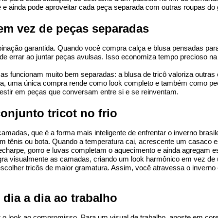
uê e ainda pode aproveitar cada peça separada com outras roupas do
em vez de peças separadas
nação garantida. Quando você compra calça e blusa pensadas para c
 de errar ao juntar peças avulsas. Isso economiza tempo precioso na
s funcionam muito bem separadas: a blusa de tricô valoriza outras 
 seja, uma única compra rende como look completo e também como peça
vestir em peças que conversam entre si e se reinventam.
junto tricot no frio
 camadas, que é a forma mais inteligente de enfrentar o inverno brasil
com tênis ou bota. Quando a temperatura cai, acrescente um casaco e
echarpe, gorro e luvas completam o aquecimento e ainda agregam est
gra visualmente as camadas, criando um look harmônico em vez de 
escolher tricôs de maior gramatura. Assim, você atravessa o inverno
dia a dia ao trabalho
ar o look ao compromisso. Para um visual de trabalho, aposte em cores