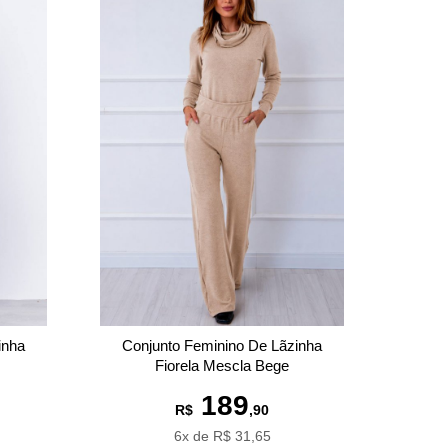
inha
Conjunto Feminino De Lãzinha
Fiorela Mescla Bege
189
R$
,90
6x de R$ 31,65