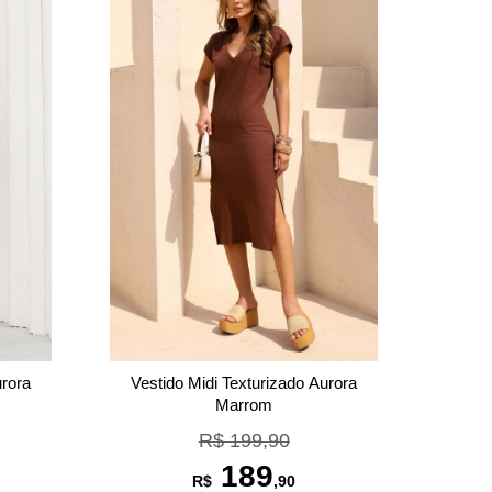
urora
Vestido Midi Texturizado Aurora
Marrom
R$ 199,90
189
R$
,90