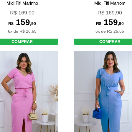
Midi Fifi Marinho
Midi Fifi Marrom
R$ 169,90
R$ 169,90
159
159
R$
,90
R$
,90
6x de R$ 26,65
6x de R$ 26,65
COMPRAR
COMPRAR