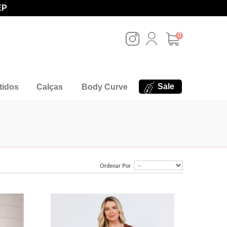
EP
0
Sale
tidos
Calças
Body Curve
Ordenar Por