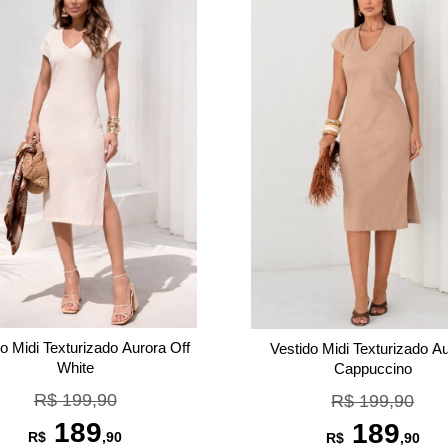
o Midi Texturizado Aurora Off
Vestido Midi Texturizado A
White
Cappuccino
R$ 199,90
R$ 199,90
189
189
R$
,90
R$
,90