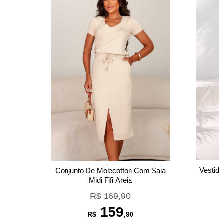
Vestid
Conjunto De Molecotton Com Saia
Midi Fifi Areia
R$ 169,90
159
R$
,90