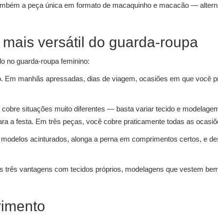
também a peça única em formato de macaquinho e macacão — alternat
 mais versátil do guarda-roupa
o no guarda-roupa feminino:
to. Em manhãs apressadas, dias de viagem, ocasiões em que você prec
 cobre situações muito diferentes — basta variar tecido e modelagem.
ara a festa. Em três peças, você cobre praticamente todas as ocasiõe
m modelos acinturados, alonga a perna em comprimentos certos, e de
sas três vantagens com tecidos próprios, modelagens que vestem bem
rimento