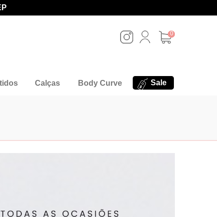
EP
0
Sale
tidos
Calças
Body Curve