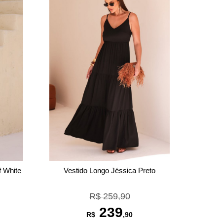
f White
Vestido Longo Jéssica Preto
R$ 259,90
239
R$
,90