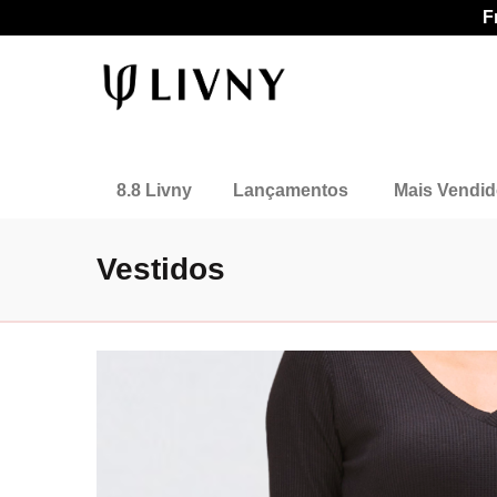
F
8.8 Livny
Lançamentos
Mais Vendi
Vestidos